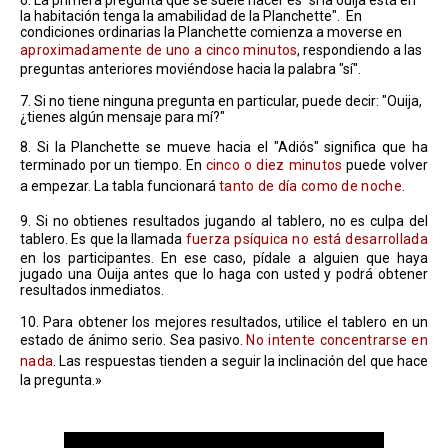
6. La primera pregunta que se suele hacer es "si la ouija está en
la habitación tenga la amabilidad de la Planchette". En
condiciones ordinarias la Planchette comienza a moverse en
aproximadamente de uno a cinco minutos
, respondiendo a las
preguntas anteriores moviéndose hacia la palabra "sí".
7. Si no tiene ninguna pregunta en particular, puede decir: "Ouija,
¿tienes algún mensaje para mí?"
8. Si la Planchette se mueve hacia el "Adiós" significa que ha
terminado por un tiempo. En
cinco o diez minutos
puede volver
a empezar. La tabla funcionará
tanto de día como de noche
.
9. Si no obtienes resultados jugando al tablero, no es culpa del
tablero. Es que la llamada
fuerza psíquica no está desarrollada
en los participantes. En ese caso, pídale a alguien que haya
jugado una Ouija antes que lo haga con usted y podrá obtener
resultados inmediatos.
10. Para obtener los mejores resultados, utilice el tablero en un
estado de ánimo serio. Sea pasivo.
No intente concentrarse en
nada
. Las respuestas tienden a seguir la inclinación del que hace
la pregunta.»